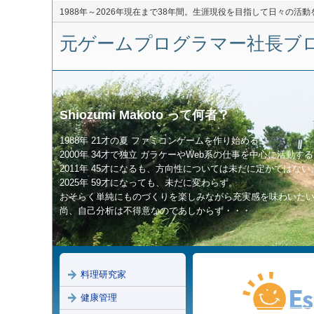
1988年～2026年現在まで38年間。生涯現役を目指して日々の活
元ゲームプログラマー社長ブログ 
Shiozumi Makoto って何者？
1988年 21才の夏 ファミコンゲームを作り始める。
2000年 34才で独立 ガラケーやWeb系の仕事を中心に活動す
2011年 45才になるも、方向性については未だに定かではない
2025年 59才になっても、未だに変わらず。
おそらく単純にものづくりを楽しみながら充実感を味わいた
尚、自己分析は不得意なのであしからず・・・
料理研究家
健康管理