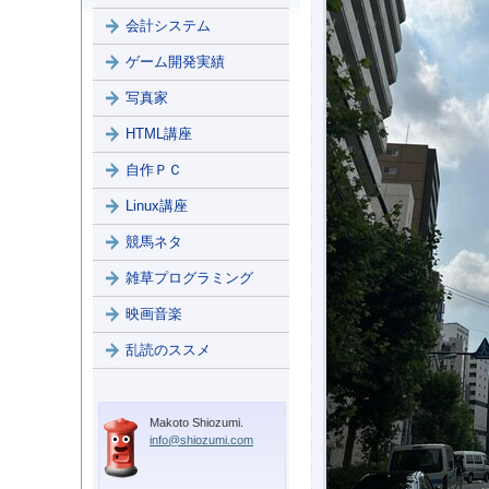
会計システム
ゲーム開発実績
写真家
HTML講座
自作ＰＣ
Linux講座
競馬ネタ
雑草プログラミング
映画音楽
乱読のススメ
Makoto Shiozumi.
info@shiozumi.com