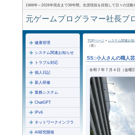
1988年～2026年現在まで38年間。生涯現役を目指して日々の活
元ゲームプログラマー社長ブログ 
TOPページ
>
システム関連お知
健康管理
（笑）
システム関連お知らせ
SS::小人さんの職
トラブル対応
令和７年７月４日（金曜
個人日記
新人研修
業務システム
ChatGPT
IPv6
ネットワークインフラ
AI研究開発