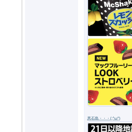
悪石島・・・(;^ω^)