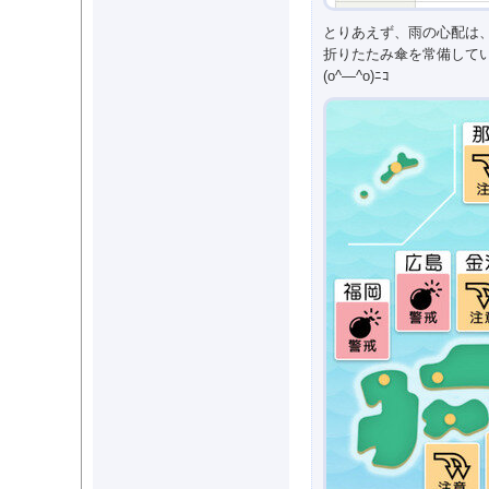
とりあえず、雨の心配は
折りたたみ傘を常備して
(o^―^o)ﾆｺ