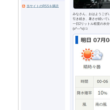
当サイトのRSSを購読
みなさん、おはようござ
引き続き、暑さが続いて
一日2リットル程度の水分
(o^―^o)ﾆｺ