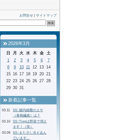
お問合せ
|
サイトマップ
2026年3月
日
月
火
水
木
金
土
1
2
3
4
5
6
7
8
9
10
11
12
13
14
15
16
17
18
19
20
21
22
23
24
25
26
27
28
29
30
31
新着記事一覧
03.11
SS::腸内細菌のエサ
（食物繊維）は？
03.10
SS::Tregは野菜で増え
ます！（笑）
03.09
SS::また少し冷え込ん
でいます。