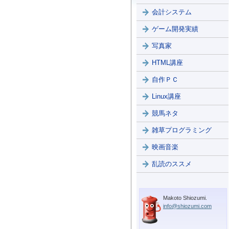
会計システム
ゲーム開発実績
写真家
HTML講座
自作ＰＣ
Linux講座
競馬ネタ
雑草プログラミング
映画音楽
乱読のススメ
Makoto Shiozumi.
info@shiozumi.com