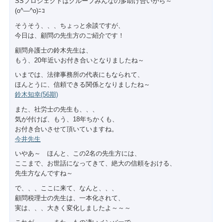
SSプロジェクトはグループみんなの多助け合いから～
(o^―^o)ﾆｺ
そうそう、、、ちょっと余談ですが、
今日は、顧問の先生方のご紹介です！
顧問弁護士の鈴木先生は、
もう、20年近いお付き合いとなりましたね～
いまでは、法律事務所の代表にもなられて、
ほんとうに、信頼できる関係となりましたね～
鈴木知幸(56期)
また、社労士の先生も、、、
気が付けば、もう、18年ちかくも、
お付き合いさせて頂いていますね。
今井先生
いやあ～ ほんと、この2名の先生方には、
ここまで、お世話になってきて、絶大の信頼をおける、
先生方なんですね～
で、、、ここに来て、なんと、、、
顧問税理士の先生は、一本化されて、
実は、、、大きく変化しましたよ～～～