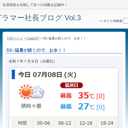
8年間。生涯現役を目指して日々の活動を記録中！
マー社長ブログ Vol.3
-->
サイト内検索
TOPページ
>
ChatGPT
> SS::猛暑が続くので、お水！！
SS::猛暑が続くので、お水！！
令和７年７月８日（火曜日）