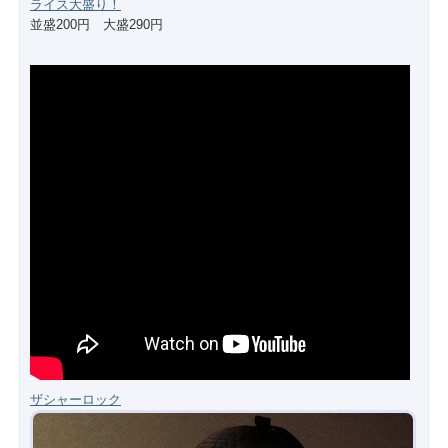
ライス大盛り！
並盛200円 大盛290円
ザシャーロック