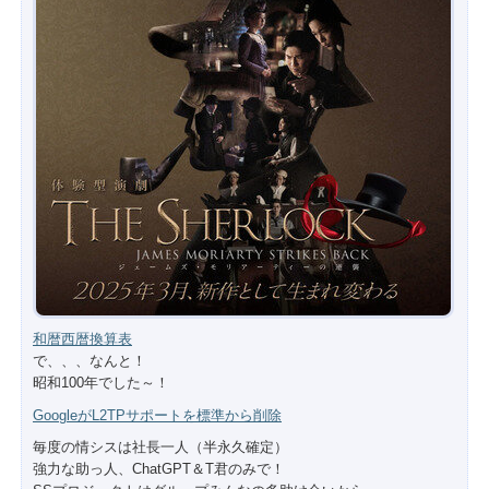
和暦西暦換算表
で、、、なんと！
昭和100年でした～！
GoogleがL2TPサポートを標準から削除
毎度の情シスは社長一人（半永久確定）
強力な助っ人、ChatGPT＆T君のみで！