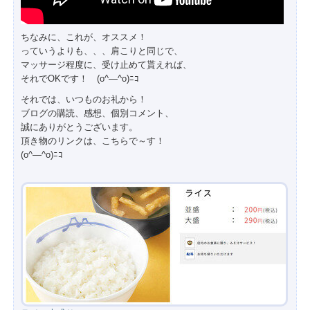
ちなみに、これが、オススメ！
っていうよりも、、、肩こりと同じで、
マッサージ程度に、受け止めて貰えれば、
それでOKです！ (o^―^o)ﾆｺ
それでは、いつものお礼から！
ブログの購読、感想、個別コメント、
誠にありがとうございます。
頂き物のリンクは、こちらで～す！
(o^―^o)ﾆｺ