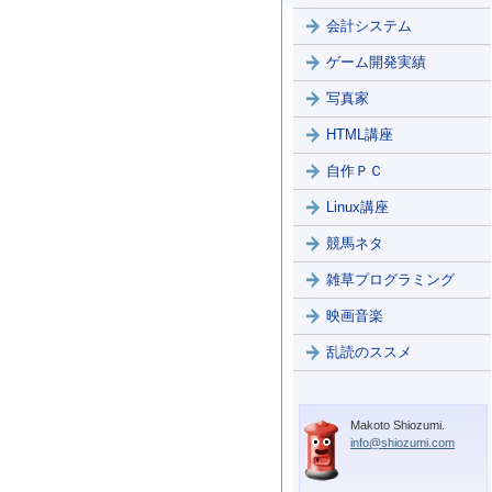
会計システム
ゲーム開発実績
写真家
HTML講座
自作ＰＣ
Linux講座
競馬ネタ
雑草プログラミング
映画音楽
乱読のススメ
Makoto Shiozumi.
info@shiozumi.com