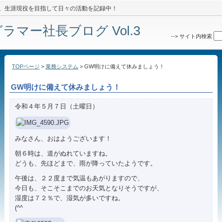
8年間。生涯現役を目指して日々の活動を記録中！
マー社長ブログ Vol.3
-->
サイト内検索
TOPページ
>
業務システム
> GW明けに備えて休みましょう！
GW明けに備えて休みましょう！
令和４年５月７日（土曜日）
みなさん、おはようございます！
朝６時は、道がぬれていますね。
どうも、先ほどまで、雨が降っていたようです。
午後は、２２度まで気温もあがりますので、
今日も、そこそこまでのお天気となりそうですが、
湿度は７２％で、湿気が多いですね。
(^^ゞ