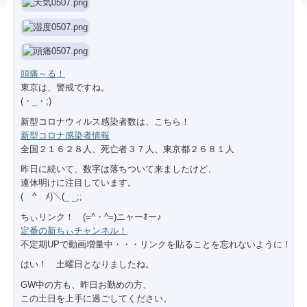
頭痛～る！
東京は、警戒ですね。
(・_・;)
新型コロナウィルス感染者数は、こちら！
新型コロナ感染者情報
全国２１６２８人、死亡者３７人、東京都２６８１人
昨日に続いて、数字は落ちついて来ましたけど、
連休明けに注目しています。
(￣^￣ﾒ)＼(_ _;;
ちぃリンク！ (=^・^=)ニャーｵー♪
定番の新ちぃチャンネル！
不定期UPで動画増量中・・・リンクを貼ることを忘れないように！
はい！ 土曜日となりましたね。
GW中の方も、昨日お勤めの方、
この土日を上手に過ごしてください。