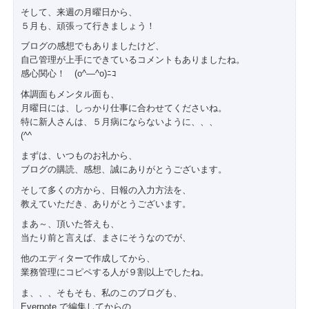
そして、来週の月曜日から、
５月も、頑張って行きましょう！
ブログの感想でもありましたけど、
自己管理が上手にできているコメントもありましたね。
感心関心！ (o^―^o)ﾆｺ
体調面もメンタル面も、
月曜日には、しっかり仕事に合わせてくださいね。
特に新人さんは、５月病にならないように、、、
(^^ゞ
まずは、いつものお礼から、
ブログの購読、感想、誠にありがとうございます。
そして多くの方から、日報の入力方法を、
教えていただき、ありがとうございます。
まあ～、頂いた答えも、
当たり前と言えば、まさにそうなのでが、
他のエディターで作成してから、
業務管理にコピペする人が９割以上でしたね。
ま、、、そもそも、私のこのブログも、
Evernote で編集してからの、