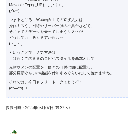
Movable TypeにUPしています。
(;^ω^)
つまるところ、Web画面上での直接入力は、
操作ミスや、回線やサーバー側の不具合などで、
そこまでのデータを失ってしまうリスクが、
どうしても、ありますからね～
(・_・;)
ということで、入力方法は、
しばらくこのままのコピペスタイルを基本として、
更新ボタンの配置を、個々の日付の側に配置し、
部分更新ぐらいの機能を付加するぐらいにして置きますね。
それでは、今日もフリートークでどうぞ！
(o^―^o)ﾆｺ
投稿日時：2022年05月07日 06:32:59