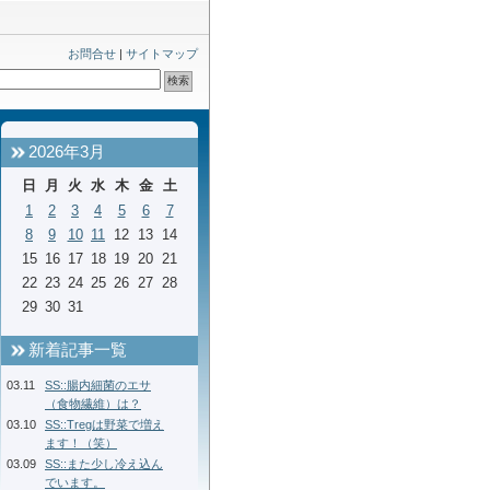
お問合せ
|
サイトマップ
2026年3月
日
月
火
水
木
金
土
1
2
3
4
5
6
7
8
9
10
11
12
13
14
15
16
17
18
19
20
21
22
23
24
25
26
27
28
29
30
31
新着記事一覧
03.11
SS::腸内細菌のエサ
（食物繊維）は？
03.10
SS::Tregは野菜で増え
ます！（笑）
03.09
SS::また少し冷え込ん
でいます。