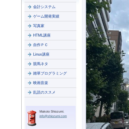
会計システム
ゲーム開発実績
写真家
HTML講座
自作ＰＣ
Linux講座
競馬ネタ
雑草プログラミング
映画音楽
乱読のススメ
Makoto Shiozumi.
info@shiozumi.com