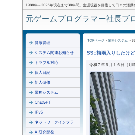
1988年～2026年現在まで38年間。生涯現役を目指して日々の活
元ゲームプログラマー社長ブログ 
TOPページ
>
業務システム
> 
健康管理
システム関連お知らせ
SS::梅雨入りしたけ
トラブル対応
令和７年６月１６日（月
個人日記
新人研修
業務システム
ChatGPT
IPv6
ネットワークインフラ
AI研究開発