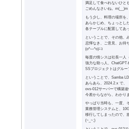
満足して食べれないひと
ごめんなさいね。m(__)m
もう少し、料理の場所を
あらかじめ、ちょっとし
各テーブルに配置してあ
ということで、その他、
忌憚なき、ご意見、お待
(o^―^o)ﾆｺ
毎度の情シスは社長一人
強力な助っ人、ChatGP
SSプロジェクトはグルー
ということで、Samba 
あらあら、2024.2.x で、
ovs-012サーバーで構
今差からながら、わかり
やっぱり当時も、一度、
業務管理システムと、10G
移行してしまったので、
(~_~;)
ということで、ovs-01