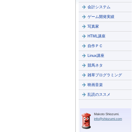
会計システム
ゲーム開発実績
写真家
HTML講座
自作ＰＣ
Linux講座
競馬ネタ
雑草プログラミング
映画音楽
乱読のススメ
Makoto Shiozumi.
info@shiozumi.com