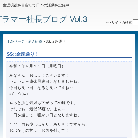
8年間。生涯現役を目指して日々の活動を記録中！
マー社長ブログ Vol.3
-->
サイト内検索
TOPページ
>
新人研修
> SS::金座通り！
SS::金座通り！
令和７年９月１５日（月曜日）
みなさん、おはようございます！
いよいよ三連休最終日となりましたね。
今日も良い日になると良いですね～
(o^―^o)ﾆｺ
やっと少し気温も下がって30度です。
それでも、最低25度で、まあ～
一日を通して、暖かい日となりますね。
ただ、雨も少しばかり、ありそうですから、
お出かけの方は、お気を付けて！