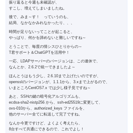
振り返ると今週も未確認が、
すこし、増えてしまいましたね。
後で、みま～す！ っていうのも、
結局、なかなかみれなかったり、、、
時間が足りないってことが起こると、
やっぱり、何かを諦めないと難しいですね～
とうことで、毎度の情シスひとりからの～
T君サポート＆ChatGPTを活用中！
一応、LDAPサーバーのバージョンは、この連休で、
なんとか、2.6.2で統一できましたよ～
ほんとうはもう少し、2.6.10まで上げたいのですが、
opensslのバージョンが、1.1.1から、3.xまで上がるので、
いまところCentOS7.x では少し様子見ですね～
あと、SSHの鍵の暗号化アルゴリズムも、
ecdsa-sha2-nistp256 から、ssh-ed25519に変更して、
ovs-010から、authorized_keys ファイルを、
他のサーバー全てに転送して完了ですね。
なんか今更ですけど、よくよく考えたら、
8台すべて共通にできるので、これでよし！