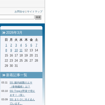
お問合せ
|
サイトマップ
2026年3月
日
月
火
水
木
金
土
1
2
3
4
5
6
7
8
9
10
11
12
13
14
15
16
17
18
19
20
21
22
23
24
25
26
27
28
29
30
31
新着記事一覧
03.11
SS::腸内細菌のエサ
（食物繊維）は？
03.10
SS::Tregは野菜で増え
ます！（笑）
03.09
SS::また少し冷え込ん
でいます。