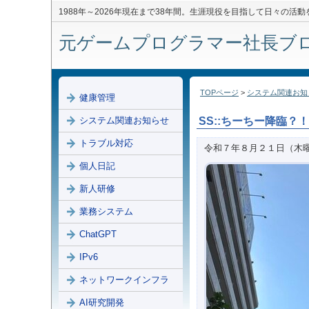
1988年～2026年現在まで38年間。生涯現役を目指して日々の活
元ゲームプログラマー社長ブログ 
TOPページ
>
システム関連お知
健康管理
システム関連お知らせ
SS::ちーちー降臨？！
トラブル対応
令和７年８月２１日（木
個人日記
新人研修
業務システム
ChatGPT
IPv6
ネットワークインフラ
AI研究開発