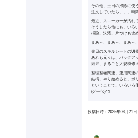
その他、土日の掃除に使
注文していたら、、、時
最近、スニーカーが汚れ
そうしたら他にも、いろいろ
掃除、洗濯、片づけも含
まあ～、まあ～、まあ～
先日のスキルシートのUI
あれも元々は、バックア
結果、まるごと大規模修
整理整頓関連、運用関連
結構、やり始めると、ボ
ということで、いろいろ
(o^―^o)ﾆｺ
投稿日時：2025年08月21日 09