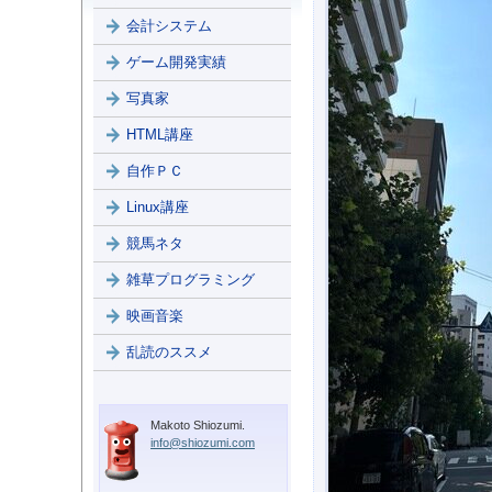
会計システム
ゲーム開発実績
写真家
HTML講座
自作ＰＣ
Linux講座
競馬ネタ
雑草プログラミング
映画音楽
乱読のススメ
Makoto Shiozumi.
info@shiozumi.com