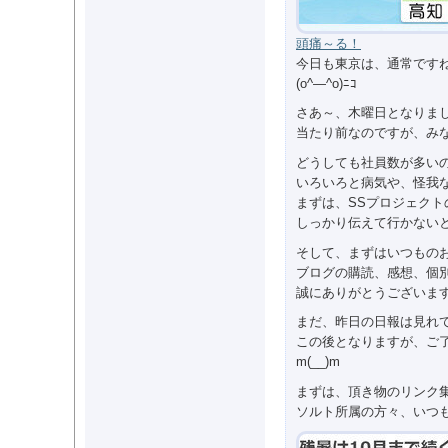
頭痛～る！
今日も東京は、通常です
(o^―^o)ﾆｺ
さあ～、木曜日となりま
当たり前なのですが、み
どうしても社員数が多い
いろいろと病気や、怪我
まずは、SSプロジェク
しっかり伝えて行かない
そして、まずはいつもの
ブログの購読、感想、個
誠にありがとうございま
まだ、昨日の日報は見れ
この後となりますが、ご
m(__)m
まずは、頂き物のリンク
ソルト所属の方々、いつ