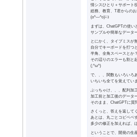
情シスひとり＋サポート役の
総務、教育、T君からの
(o^―^o)ﾆｺ
まずは、ChatGPTの
サンプルや簡単なデータ
とにかく、タイプミスが
自分でキーボードを打つ
半角、全角スペースとか
その辺りのエラーも割と
(;^ω^)
で、、、関数もいろいろ
いちいち全てを覚えてい
ぶっちゃけ、、、配列加
加工前と加工後のデータ
そのまま、ChatGPTに
さくっと、答えを返して
あとは、丸ごとコピペペ
多少の修正を加えれば、ほ
ということで、開発の生