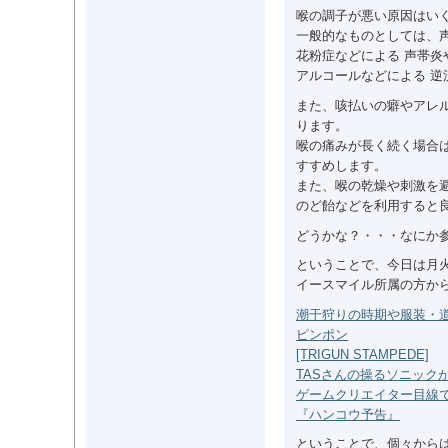
喉の調子が悪い原因はい
一般的なものとしては、
花粉症などによる 声帯炎
アルコールなどによる 逆
また、咳払いの癖やアレ
ります。
喉の痛みが長く続く場合
すすめします。
また、喉の乾燥や刺激を
のど飴などを利用すると
どうかな？・・・なにか
ということで、今日は月
イースマイル所属の方か
潮干狩りの時期や服装・
ピンポン
[TRIGUN STAMPEDE]
TASさんの操るソニック
ゲームクリエイター目線
『ハンコウ予告』
ということで、個々から