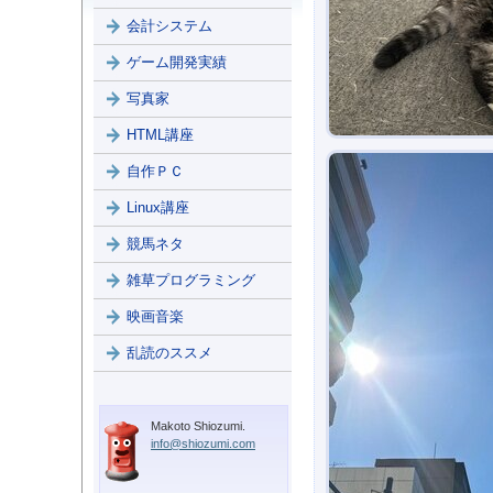
会計システム
ゲーム開発実績
写真家
HTML講座
自作ＰＣ
Linux講座
競馬ネタ
雑草プログラミング
映画音楽
乱読のススメ
Makoto Shiozumi.
info@shiozumi.com