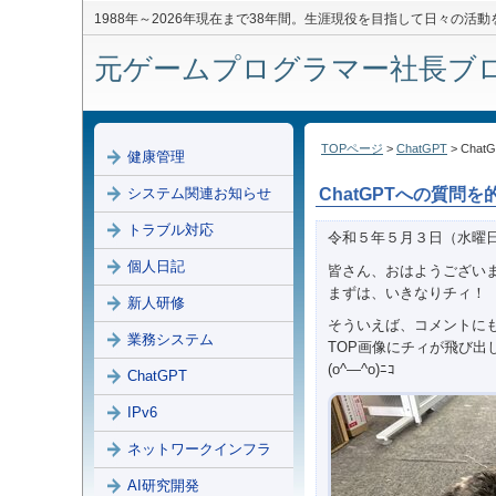
1988年～2026年現在まで38年間。生涯現役を目指して日々の活
元ゲームプログラマー社長ブログ 
TOPページ
>
ChatGPT
> Ch
健康管理
システム関連お知らせ
ChatGPTへの質問
トラブル対応
令和５年５月３日（水曜
個人日記
皆さん、おはようござい
まずは、いきなりチィ！
新人研修
そういえば、コメントに
業務システム
TOP画像にチィが飛び出
(o^―^o)ﾆｺ
ChatGPT
IPv6
ネットワークインフラ
AI研究開発