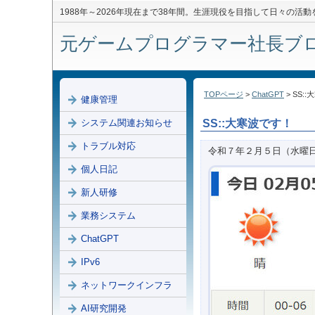
1988年～2026年現在まで38年間。生涯現役を目指して日々の活
元ゲームプログラマー社長ブログ 
TOPページ
>
ChatGPT
> SS:
健康管理
システム関連お知らせ
SS::大寒波です！
トラブル対応
令和７年２月５日（水曜
個人日記
新人研修
業務システム
ChatGPT
IPv6
ネットワークインフラ
AI研究開発