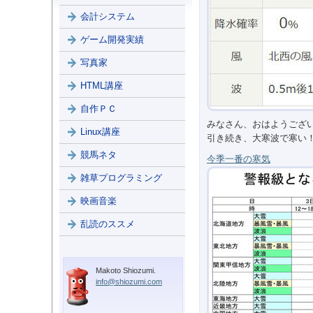
会計システム
ゲーム開発実績
写真家
HTML講座
自作ＰＣ
みなさん、おはようござ
Linux講座
引き続き、大寒波で寒い
競馬ネタ
今季一番の寒気
雑草プログラミング
映画音楽
乱読のススメ
Makoto Shiozumi.
info@shiozumi.com