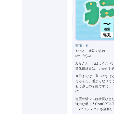
頭痛～る！
やっと、通常ですね～
(o^―^o)ﾆｺ
みなさん、おはようござ
連休最終日は、いかがお
今日までは、寒いですけ
そろそろ、暖かくなりそ
もう少しの辛抱ですね。
(^^ゞ
毎度の情シスは社長ひと
強力な助っ人ChatGPT＆
SSプロジェクトも全面リ