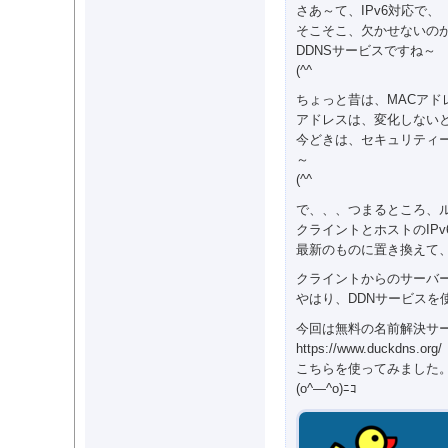
さあ～て、IPv6対応で、
そこそこ、欠かせないの
DDNSサービスですね～
(^^ゞ
ちょっと昔は、MACアド
アドレスは、変化しない
今どきは、セキュリティ
～
(^^ゞ
で、、、つまるところ、
クライントとホストのIP
最新のものに置き換えて
クライントからのサーバ
やはり、DDNサービスを
今回は無料の名前解決サ
https://www.duckdns.or
こちらを使ってみました
(o^―^o)ﾆｺ