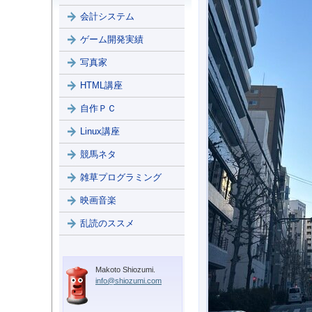
会計システム
ゲーム開発実績
写真家
HTML講座
自作ＰＣ
Linux講座
競馬ネタ
雑草プログラミング
映画音楽
乱読のススメ
Makoto Shiozumi.
info@shiozumi.com