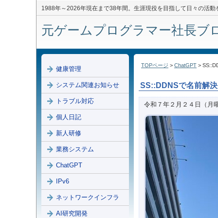
1988年～2026年現在まで38年間。生涯現役を目指して日々の活
元ゲームプログラマー社長ブログ 
TOPページ
>
ChatGPT
> SS:
健康管理
システム関連お知らせ
SS::DDNSで名前解
トラブル対応
令和７年２月２４日（月
個人日記
新人研修
業務システム
ChatGPT
IPv6
ネットワークインフラ
AI研究開発