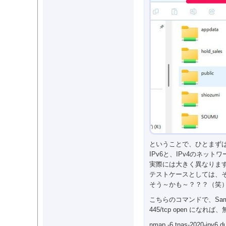
ということで、ひとまずは
IPv6と、IPv4のネット
実際には大きく異なりま
テストケースとしては、
そう～かも～？？？（笑
こちらのコマンドで、Sam
445/tcp open にな
nmap -6 tnas-2020-ipv6.d