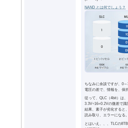
NAND とは何でしょう？
ちなみに余談ですが、0～3
電圧の差で、情報を、保
従って、QLC（4bit）
3.3V÷16=0.2Vの微
結果、素子が劣化すると
読み取り、エラーになる。 (
とはいえ、、、TLCの8T