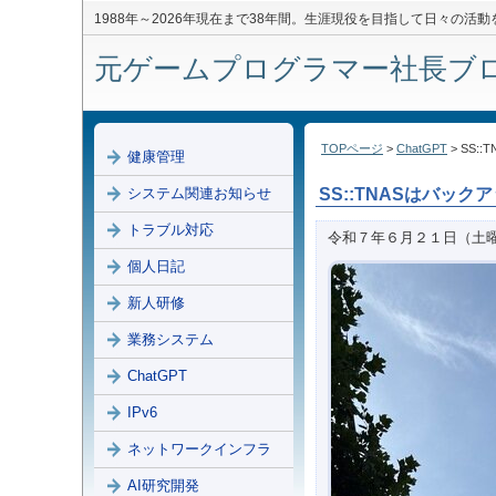
1988年～2026年現在まで38年間。生涯現役を目指して日々の活
元ゲームプログラマー社長ブログ 
TOPページ
>
ChatGPT
> SS:
健康管理
システム関連お知らせ
SS::TNASはバック
トラブル対応
令和７年６月２１日（土
個人日記
新人研修
業務システム
ChatGPT
IPv6
ネットワークインフラ
AI研究開発