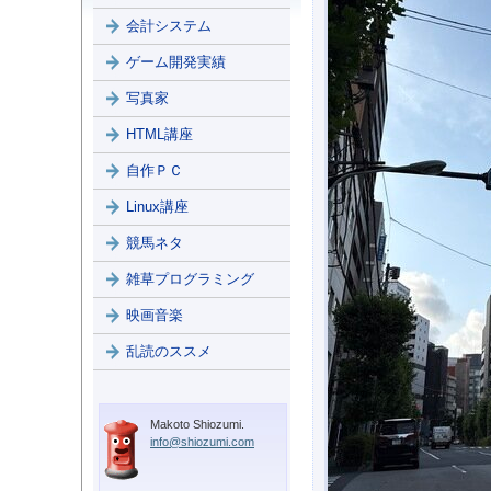
会計システム
ゲーム開発実績
写真家
HTML講座
自作ＰＣ
Linux講座
競馬ネタ
雑草プログラミング
映画音楽
乱読のススメ
Makoto Shiozumi.
info@shiozumi.com