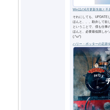
Win11の6月更新失敗と
それにしても、UPDAT
ほんと、、、勘弁して欲
ということで、僕も仕事の
ほんと、必要最低限しか
(;^ω^)
ハリー・ポッターの足跡