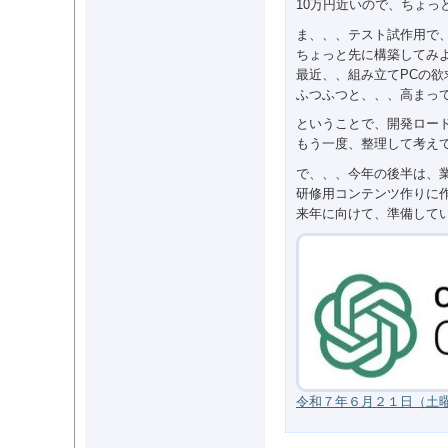
10万円近いので、ちょっ
ま、、、テスト試作用で、
ちょっと先に構築してみ
最近、、組み立てPCの欲
ふつふつと、、、高まっ
ということで、開発ロー
もう一度、整理して考え
で、、、今年の後半は、
研修用コンテンツ作りに
来年に向けて、準備して
令和７年６月２１日（土曜日