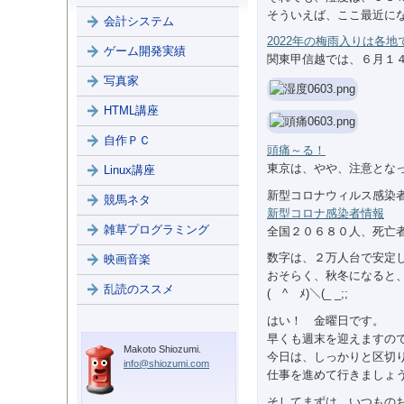
そういえば、ここ最近に
会計システム
2022年の梅雨入りは各地
ゲーム開発実績
関東甲信越では、６月１
写真家
HTML講座
自作ＰＣ
頭痛～る！
東京は、やや、注意とな
Linux講座
新型コロナウィルス感染
競馬ネタ
新型コロナ感染者情報
雑草プログラミング
全国２０６８０人、死亡
数字は、２万人台で安定
映画音楽
おそらく、秋冬になると
乱読のススメ
(￣^￣ﾒ)＼(_ _;;
はい！ 金曜日です。
早くも週末を迎えますの
Makoto Shiozumi.
今日は、しっかりと区切
info@shiozumi.com
仕事を進めて行きましょ
そしてまずは、いつもの