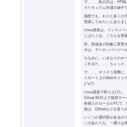
で、、、私の方は、HTML
カリキュラム作成の途中
感想でも、わりと多くの
受講してみたいとありま
Linux講座は、インスト
しばらくは、こちらを更
尚、助成金の対象に変更
今は、デベロッパーツー
ちなみに、いきなりのオ
これまた、、、ちょっと
で、、、そうそう実際に
リモート上のWebサイト
(;^ω^)
Linux講座で取り上げた、
Virtual BOX上で仮
各個人のローカルPCで、
後は、Githubなどを使う
いくつか選択肢があるの
このあたりも、一通りは