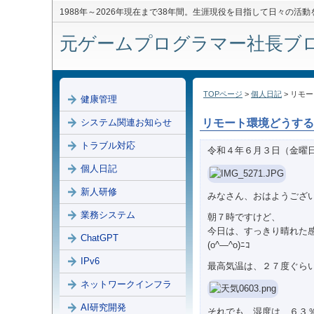
1988年～2026年現在まで38年間。生涯現役を目指して日々の活
元ゲームプログラマー社長ブログ 
TOPページ
>
個人日記
> リモ
健康管理
システム関連お知らせ
リモート環境どうする
トラブル対応
令和４年６月３日（金曜
個人日記
新人研修
みなさん、おはようござ
業務システム
朝７時ですけど、
今日は、すっきり晴れた
ChatGPT
(o^―^o)ﾆｺ
IPv6
最高気温は、２７度ぐら
ネットワークインフラ
AI研究開発
それでも、湿度は、６３